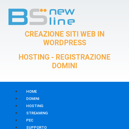
Vai
al
contenuto
CREAZIONE SITI WEB IN
WORDPRESS
HOSTING - REGISTRAZIONE
DOMINI
HOME
DOMINI
HOSTING
STREAMING
PEC
SUPPORTO