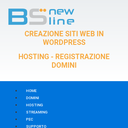
Vai
al
contenuto
CREAZIONE SITI WEB IN
WORDPRESS
HOSTING - REGISTRAZIONE
DOMINI
HOME
DOMINI
HOSTING
STREAMING
PEC
SUPPORTO